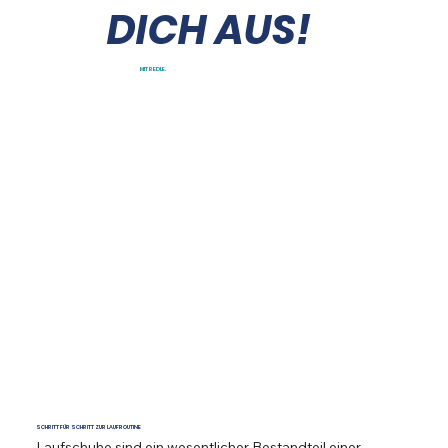
DICH AUS!
MIT REDLE.
SCHRITT FÜR SCHRITT ZUR LAUFROUTINE
Laufschuhe sind ein wesentlicher Bestandteil einer